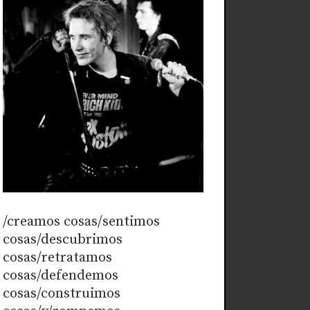
/creamos cosas/sentimos
cosas/descubrimos
cosas/retratamos
cosas/defendemos
cosas/construimos