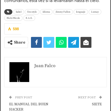
confundirlos, esta vez sí la levantarán hasta el cielo.
babel
freestyle
idioma
Jimmy Fallon
lenguaje
Lumay
Nicki Nicole
R.A.E.
598
Share
Juan Falco
PREV POST
NEXT POST
EL MANUAL DEL BUEN
SIETE
HACKER