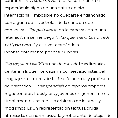
cantaron
“No toque mi Naik”
para cerrar un mini-
espectáculo digno de una artista de nivel
internacional. Imposible no quedarse enganchado
con alguna de las estrofas de la canción que
comienza a
“loopeársenos”
en la cabeza como una
letanía. A mi se me pegó
“…Así que mami tamo´redi
pal´pari pero…”
y estuve tarareándola
inconscientemente por casi 36 horas.
“No toque mi Naik”
es una de esas delicias literarias
centennials que horrorizan a conservacionistas del
lenguaje, miembros de la Real Academia y profesores
de gramática. El
transpanglish
de raperos, traperos,
reguetoneros, freestylers y jóvenes en general no es
simplemente una mezcla arbitraria de idiomas y
modismos. Es un representación textual, cruda,
abreviada, desnormativizada y rebosante de atajos de